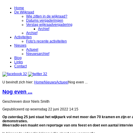
Home
De Wijkraad
Wie zitten in de wijkraad?
Datums vergaderingen
Verslag wijkraadvergadering
Archief
Archief
Activiteiten
Foto's recente activiteiten
Nieuws
Actueel
Nieuwsarchief
Blog
Links
Contact
U bevindt zich hier:
Home
Nieuws
Actueel
Nog even ...
Nog even ...
Geschreven door Niels Smith
Gepubliceerd op woensdag 22 juni 2022 14:15
Op zaterdag 25 juni staat het wijkpark vol met meer dan 70 kramen en zijn er 
demonstraties.
Meerradio
een maakt een reportage van ons feest en doet een aantal intervie