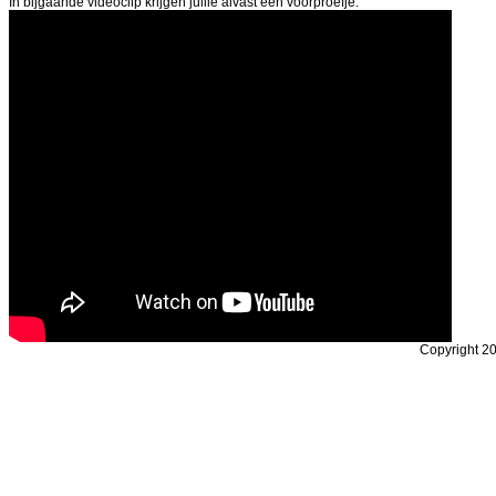
In bijgaande videoclip krijgen jullie alvast een voorproefje.
Copyright 20