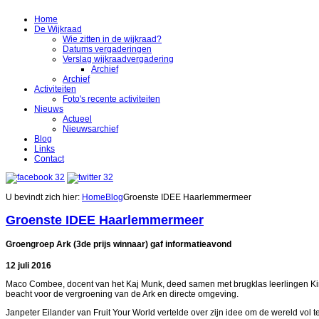
Home
De Wijkraad
Wie zitten in de wijkraad?
Datums vergaderingen
Verslag wijkraadvergadering
Archief
Archief
Activiteiten
Foto's recente activiteiten
Nieuws
Actueel
Nieuwsarchief
Blog
Links
Contact
U bevindt zich hier:
Home
Blog
Groenste IDEE Haarlemmermeer
Groenste IDEE Haarlemmermeer
Groengroep Ark (3de prijs winnaar) gaf informatieavond
12 juli 2016
Maco Combee, docent van het Kaj Munk, deed samen met brugklas leerlingen Kim
beacht voor de vergroening van de Ark en directe omgeving.
Janpeter Eilander van Fruit Your World vertelde over zijn idee om de wereld vol t